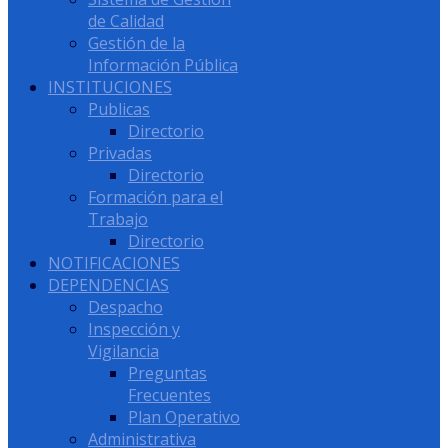
de Calidad
Gestión de la
Información Pública
INSTITUCIONES
Publicas
Directorio
Privadas
Directorio
Formación para el
Trabajo
Directorio
NOTIFICACIONES
DEPENDENCIAS
Despacho
Inspección y
Vigilancia
Preguntas
Frecuentes
Plan Operativo
Administrativa